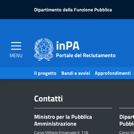
Salta
Salta
Dipartimento della Funzione Pubblica
al
al
contenuto
piè
pagina
inPA
Portale del Reclutamento
MENU
Il progetto
Bandi e avvisi
Approfondimenti
Contatti
Ministro per la Pubblica
Dipar
Amministrazione
Pubbl
Corso Vittorio Emanuele II, 116
Corso Vi