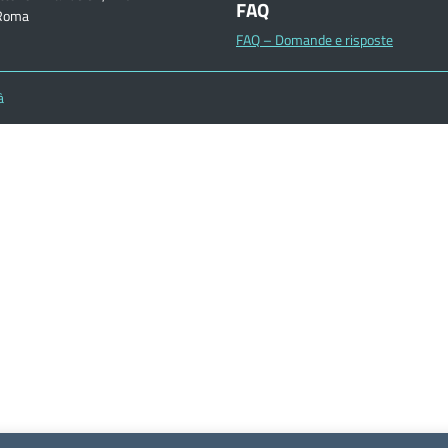
FAQ
Roma
FAQ – Domande e risposte
à