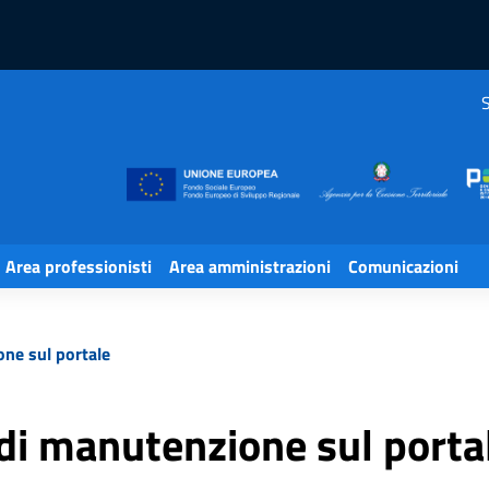
S
Area professionisti
Area amministrazioni
Comunicazioni
one sul portale
 di manutenzione sul porta