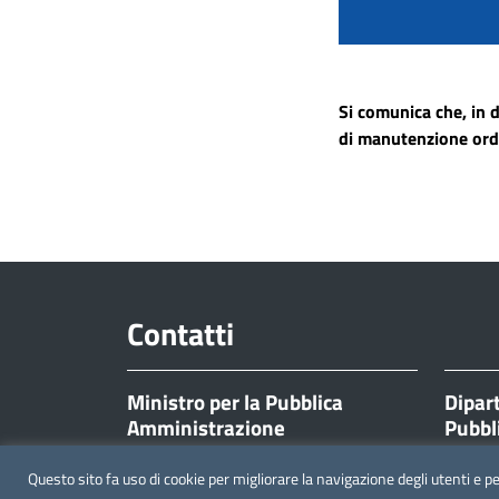
Si comunica che, in d
di manutenzione ordi
Contatti
Ministro per la Pubblica
Dipar
Amministrazione
Pubbl
Corso Vittorio Emanuele II, 116
Corso Vi
Questo sito fa uso di cookie per migliorare la navigazione degli utenti e p
00186 Roma
00186 