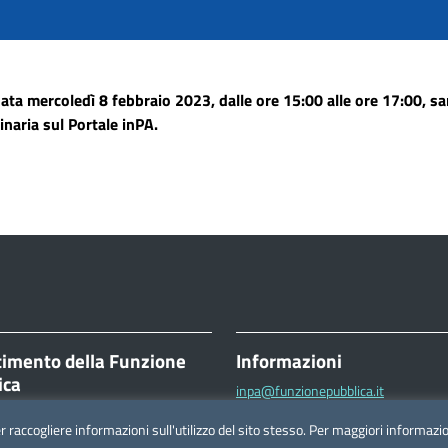
ata mercoledì 8 febbraio 2023, dalle ore 15:00 alle ore 17:00, sa
naria sul Portale inPA.
timento della Funzione
Informazioni
ica
inpa@funzionepubblica.it
ttorio Emanuele II, 116
FAQ
er raccogliere informazioni sull'utilizzo del sito stesso. Per maggiori informaz
Roma