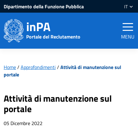
Salta
Salta
Dipartimento della Funzione Pubblica
IT
al
al
contenuto
piè
inPA
pagina
Portale del Reclutamento
MENU
Home
/
Approfondimenti
/
Attività di manutenzione sul
portale
Attività di manutenzione sul
portale
05 Dicembre 2022