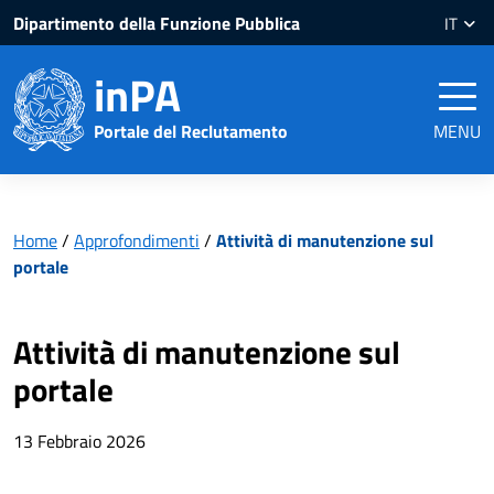
Salta
Salta
Dipartimento della Funzione Pubblica
IT
al
al
contenuto
piè
inPA
pagina
Portale del Reclutamento
MENU
Home
/
Approfondimenti
/
Attività di manutenzione sul
portale
Attività di manutenzione sul
portale
13 Febbraio 2026