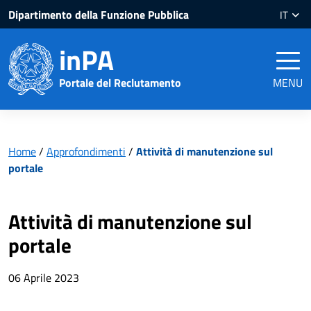
Salta
Salta
Dipartimento della Funzione Pubblica
IT
al
al
contenuto
piè
inPA
pagina
Portale del Reclutamento
MENU
Home
/
Approfondimenti
/
Attività di manutenzione sul
portale
Attività di manutenzione sul
portale
06 Aprile 2023