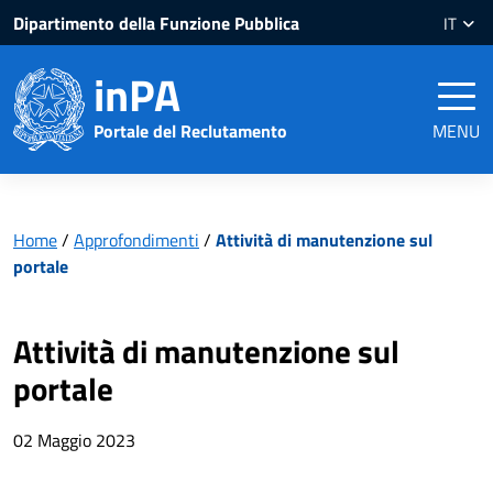
Salta
Salta
Dipartimento della Funzione Pubblica
IT
al
al
contenuto
piè
inPA
pagina
Portale del Reclutamento
MENU
Home
/
Approfondimenti
/
Attività di manutenzione sul
portale
Attività di manutenzione sul
portale
02 Maggio 2023