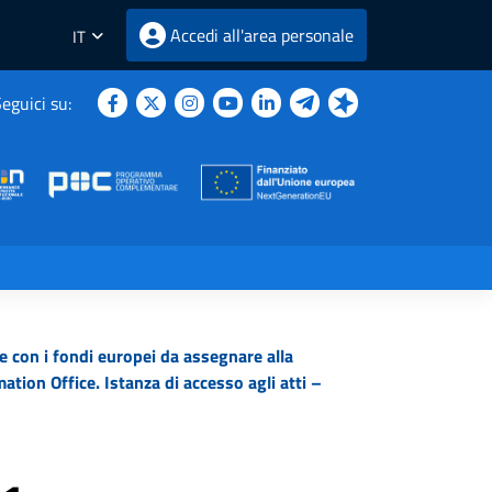
Accedi all'area personale
IT
eguici su:
te con i fondi europei da assegnare alla
tion Office. Istanza di accesso agli atti –