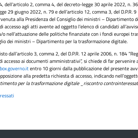
4, dell’articolo 2, comma 4, del decreto-legge 30 aprile 2022, n. 3
egge 29 giugno 2022, n. 79 e dell’articolo 12, comma 3, del D.P.R. 
venuta alla Presidenza del Consiglio dei ministri – Dipartimento d
i accesso agli atti avente ad oggetto l’elenco di candidati all’avvis
a/o nell’attuazione delle politiche finanziate con i fondi europei tr
lio dei ministri – Dipartimento per la trasformazione digitale.
to dall’articolo 3, comma 2, del D.P.R. 12 aprile 2006, n. 184 “R
di accesso ai documenti amministrativi”, si chiede di far pervenire a
ox.governo.it
entro 10 giorni dalla pubblicazione del presente avv
posizione alla predetta richiesta di accesso, indicando nell’oggett
rtimento per la trasformazione digitale _riscontro controintere
eressati