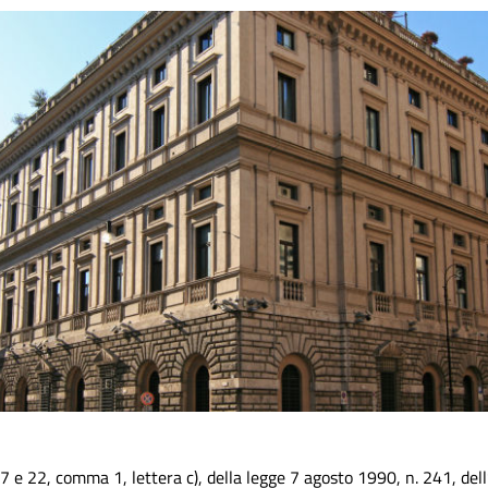
i 7 e 22, comma 1, lettera c), della legge 7 agosto 1990, n. 241, dell’