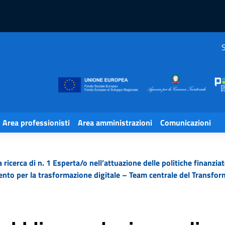
S
Area professionisti
Area amministrazioni
Comunicazioni
 ricerca di n. 1 Esperta/o nell’attuazione delle politiche finanzia
ento per la trasformazione digitale – Team centrale del Transforma