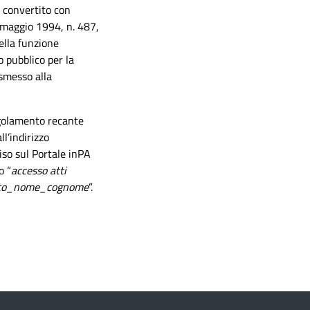
6 convertito con
9 maggio 1994, n. 487,
ella funzione
o pubblico per la
asmesso alla
egolamento recante
ll’indirizzo
iso sul Portale inPA
o “
accesso atti
ssato_nome_cognome
”.