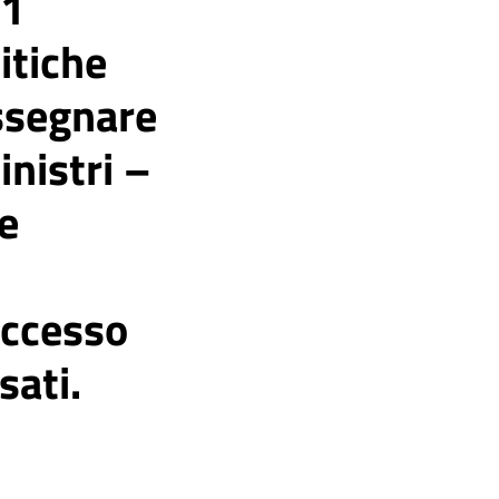
 1
itiche
assegnare
inistri –
e
accesso
sati.