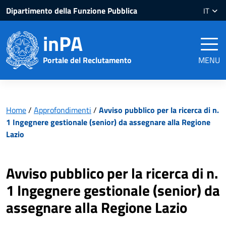
Salta
Salta
Dipartimento della Funzione Pubblica
IT
al
al
contenuto
piè
inPA
pagina
Portale del Reclutamento
MENU
Home
/
Approfondimenti
/
Avviso pubblico per la ricerca di n.
1 Ingegnere gestionale (senior) da assegnare alla Regione
Lazio
Avviso pubblico per la ricerca di n.
1 Ingegnere gestionale (senior) da
assegnare alla Regione Lazio