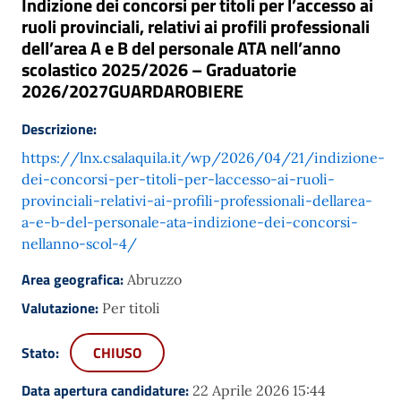
Indizione dei concorsi per titoli per l’accesso ai
ruoli provinciali, relativi ai profili professionali
dell’area A e B del personale ATA nell’anno
scolastico 2025/2026 – Graduatorie
2026/2027GUARDAROBIERE
Descrizione:
https://lnx.csalaquila.it/wp/2026/04/21/indizione-
dei-concorsi-per-titoli-per-laccesso-ai-ruoli-
provinciali-relativi-ai-profili-professionali-dellarea-
a-e-b-del-personale-ata-indizione-dei-concorsi-
nellanno-scol-4/
Area geografica:
Abruzzo
Valutazione:
Per titoli
Stato:
CHIUSO
Data apertura candidature:
22 Aprile 2026 15:44