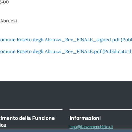
3:00
 Abruzzi
Comune Roseto degli Abruzzi_Rev_FINALE_signed.pdf (Pubbli
Comune Roseto degli Abruzzi_Rev_FINALE.pdf (Pubblicato il 2
timento della Funzione
Informazioni
ica
inpa@funzionepubblica.it