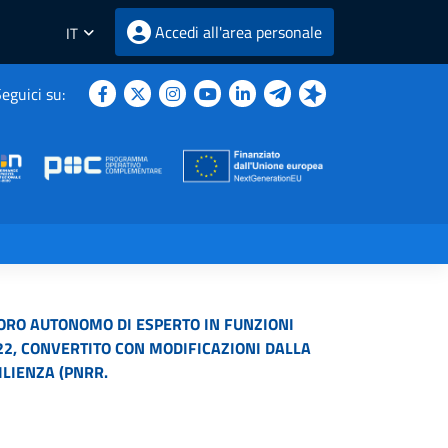
Accedi all'area personale
IT
eguici su:
VORO AUTONOMO DI ESPERTO IN FUNZIONI
2022, CONVERTITO CON MODIFICAZIONI DALLA
ILIENZA (PNRR.