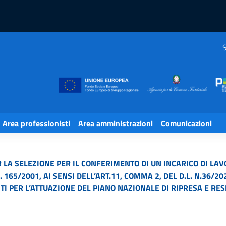
S
Area professionisti
Area amministrazioni
Comunicazioni
 LA SELEZIONE PER IL CONFERIMENTO DI UN INCARICO DI LA
N. 165/2001, AI SENSI DELL’ART.11, COMMA 2, DEL D.L. N.36/
TI PER L’ATTUAZIONE DEL PIANO NAZIONALE DI RIPRESA E RES