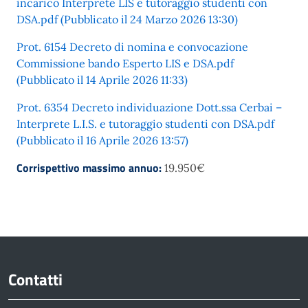
incarico Interprete LIS e tutoraggio studenti con
DSA.pdf (Pubblicato il 24 Marzo 2026 13:30)
Prot. 6154 Decreto di nomina e convocazione
Commissione bando Esperto LIS e DSA.pdf
(Pubblicato il 14 Aprile 2026 11:33)
Prot. 6354 Decreto individuazione Dott.ssa Cerbai –
Interprete L.I.S. e tutoraggio studenti con DSA.pdf
(Pubblicato il 16 Aprile 2026 13:57)
Corrispettivo massimo annuo:
19.950€
Contatti