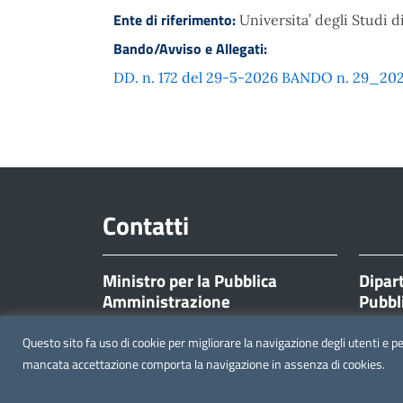
Ente di riferimento:
Universita’ degli Studi 
Bando/Avviso e Allegati:
DD. n. 172 del 29-5-2026 BANDO n. 29_2026.
Contatti
Ministro per la Pubblica
Dipar
Amministrazione
Pubbl
Corso Vittorio Emanuele II, 116
Corso Vi
Questo sito fa uso di cookie per migliorare la navigazione degli utenti e p
00186 Roma
00186 
mancata accettazione comporta la navigazione in assenza di cookies.