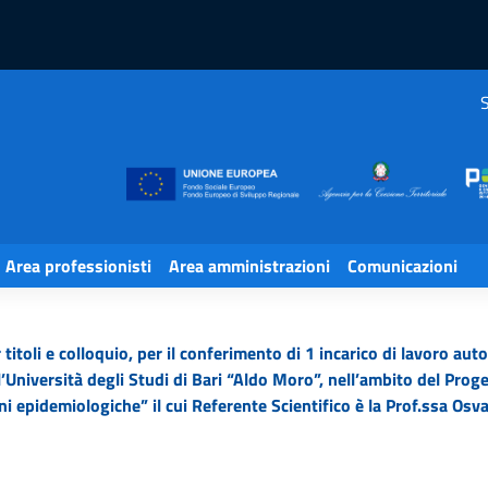
S
Area professionisti
Area amministrazioni
Comunicazioni
 titoli e colloquio, per il conferimento di 1 incarico di lavoro a
’Università degli Studi di Bari “Aldo Moro”, nell’ambito del Prog
ni epidemiologiche” il cui Referente Scientifico è la Prof.ssa Os