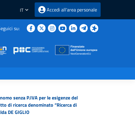
Accedi all'area personale
IT
eguici su:
utonomo senza P.IVA per le esigenze del
etto di ricerca denominato “Ricerca di
valda DE GIGLIO