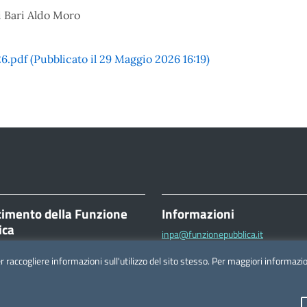
di Bari Aldo Moro
pdf (Pubblicato il 29 Maggio 2026 16:19)
timento della Funzione
Informazioni
ica
inpa@funzionepubblica.it
ttorio Emanuele II, 116
FAQ
er raccogliere informazioni sull'utilizzo del sito stesso. Per maggiori informaz
Roma
FAQ – Domande e risposte