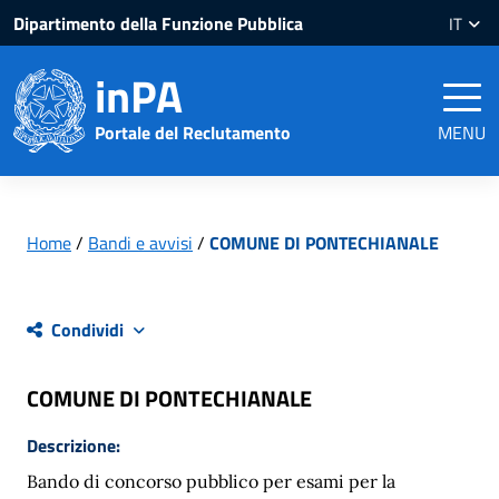
Salta
Salta
Dipartimento della Funzione Pubblica
IT
al
al
contenuto
piè
inPA
pagina
Portale del Reclutamento
MENU
Home
/
Bandi e avvisi
/
COMUNE DI PONTECHIANALE
Condividi
COMUNE DI PONTECHIANALE
Descrizione:
Bando di concorso pubblico per esami per la