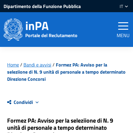
Salta
Salta
Dipartimento della Funzione Pubblica
IT
al
al
contenuto
piè
inPA
pagina
Portale del Reclutamento
MENU
Home
/
Bandi e avvisi
/
Formez PA: Avviso per la
seleziione di N. 9 unità di personale a tempo determinato
Direzione Concorsi
Condividi
Formez PA: Avviso per la seleziione di N. 9
unità di personale a tempo determinato