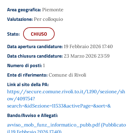
Area geografica:
Piemonte
Valutazione:
Per colloquio
Stato:
CHIUSO
Data apertura candidature:
19 Febbraio 2026 17:40
Data chiusura candidature:
23 Marzo 2026 23:59
Numero di posti:
1
Ente di riferimento:
Comune di Rivoli
Link al sito della PA:
https://secure.comune.rivoli.to.it/L190/sezione/sh
ow/409754?
search=&idSezione=11533&activePage=&sort=&
Bando/Avviso e Allegati:
avviso_mob_funz_informatico_pubb.pdf (Pubblicato
il 19 Febbraio 2026 17:40)