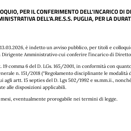
LLOQUIO, PER IL CONFERIMENTO DELL’INCARICO DI
NISTRATIVA DELL’A.RE.S.S. PUGLIA, PER LA DURA
13.03.2026, è indetto un avviso pubblico, per titoli e colloqui
n Dirigente Amministrativo cui conferire l’incarico di Dirett
art. 19 comma 6 del D. LGs. 165/2001, in conformità con quant
enerale n. 151/2018 (“Regolamento disciplinante le modalità 
i agli artt. 15 septies del D. Lgs 502/1992 e ss.mm.ii., nonché
te alle disposizioni applicabili.
i mesi, eventualmente prorogabile nei termini di legge.