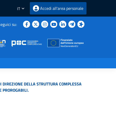
Accedi all'area personale
IT
eguici su:
 DI DIREZIONE DELLA STRUTTURA COMPLESSA
E PROROGABILI.