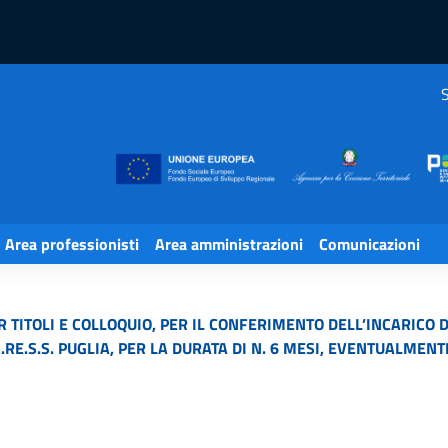
S
Area professionisti
Area amministrazioni
Comunicazioni
R TITOLI E COLLOQUIO, PER IL CONFERIMENTO DELL’INCARICO
RE.S.S. PUGLIA, PER LA DURATA DI N. 6 MESI, EVENTUALMENT