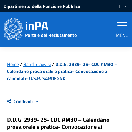
Salta
Salta
Dipartimento della Funzione Pubblica
IT
al
al
contenuto
piè
inPA
pagina
Portale del Reclutamento
MENU
Home
/
Bandi e avvisi
/
D.D.G. 2939- 25- CDC AM30 –
Calendario prova orale e pratica- Convocazione ai
candidati- U.S.R. SARDEGNA
Condividi
D.D.G. 2939- 25- CDC AM30 – Calendario
prova orale e pratica- Convocazione ai