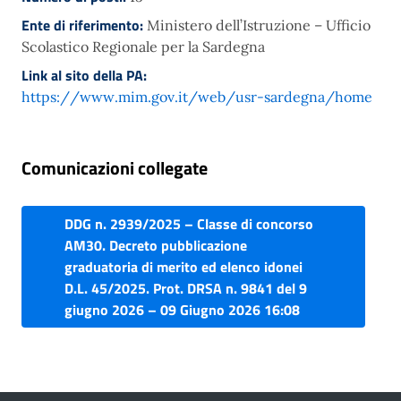
Ente di riferimento:
Ministero dell’Istruzione – Ufficio
Scolastico Regionale per la Sardegna
Link al sito della PA:
https://www.mim.gov.it/web/usr-sardegna/home
Comunicazioni collegate
DDG n. 2939/2025 – Classe di concorso
AM30. Decreto pubblicazione
graduatoria di merito ed elenco idonei
D.L. 45/2025. Prot. DRSA n. 9841 del 9
giugno 2026 – 09 Giugno 2026 16:08