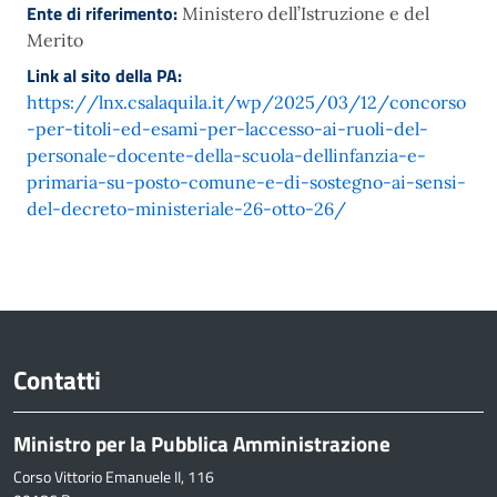
Ente di riferimento:
Ministero dell’Istruzione e del
Merito
Link al sito della PA:
https://lnx.csalaquila.it/wp/2025/03/12/concorso
-per-titoli-ed-esami-per-laccesso-ai-ruoli-del-
personale-docente-della-scuola-dellinfanzia-e-
primaria-su-posto-comune-e-di-sostegno-ai-sensi-
del-decreto-ministeriale-26-otto-26/
Contatti
Ministro per la Pubblica Amministrazione
Corso Vittorio Emanuele II, 116