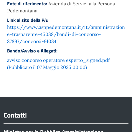
Ente di riferimento:
Azienda di Servizi alla Persona
Pedemontana
Link al sito della PA:
https://www.asppedemontana.it/it/amministrazion
e-trasparente-45038/bandi-di-concorso-
87897/concorsi-91034
Bando/Avviso e Allegati:
avviso concorso operatore esperto_signed.pdf
(Pubblicato il 07 Maggio 2025 00:00)
Contatti
Ministro per la Pubblica Amministrazione