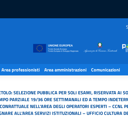
S
Area professionisti
Area amministrazioni
Comunicazioni
LO: SELEZIONE PUBBLICA PER SOLI ESAMI, RISERVATA AI SOGGE
TEMPO PARZIALE 19/36 ORE SETTIMANALI ED A TEMPO INDETE
CONRATTUALE NELL’AREA DEGLI OPERATORI ESPERTI – CCNL
EGNARE ALL’AREA SERVIZI ISTITUZIONALI – UFFICIO CULTURA 