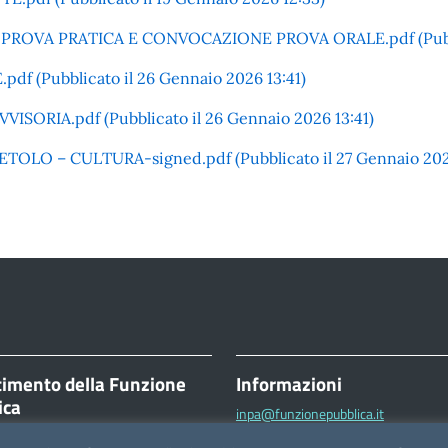
OVA PRATICA E CONVOCAZIONE PROVA ORALE.pdf (Pubblica
 (Pubblicato il 26 Gennaio 2026 13:41)
SORIA.pdf (Pubblicato il 26 Gennaio 2026 13:41)
RSETOLO – CULTURA-signed.pdf (Pubblicato il 27 Gennaio 202
timento della Funzione
Informazioni
ica
inpa@funzionepubblica.it
ttorio Emanuele II, 116