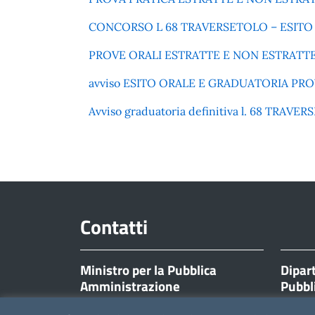
CONCORSO L 68 TRAVERSETOLO – ESITO PR
PROVE ORALI ESTRATTE E NON ESTRATTE.pdf
avviso ESITO ORALE E GRADUATORIA PROVVI
Avviso graduatoria definitiva l. 68 TRAVE
Contatti
Ministro per la Pubblica
Dipar
Amministrazione
Pubbl
Corso Vittorio Emanuele II, 116
Corso Vi