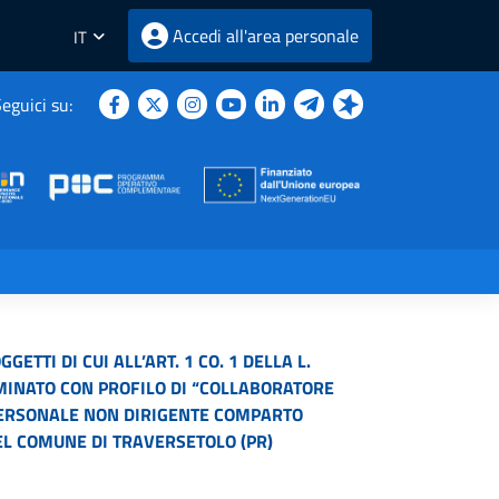
Accedi all'area personale
IT
eguici su:
TTI DI CUI ALL’ART. 1 CO. 1 DELLA L.
RMINATO CON PROFILO DI “COLLABORATORE
 PERSONALE NON DIRIGENTE COMPARTO
DEL COMUNE DI TRAVERSETOLO (PR)