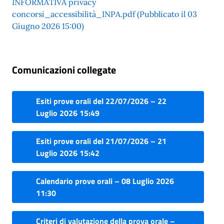
INFORMATIVA privacy
concorsi_accessibilità_INPA.pdf (Pubblicato il 03
Giugno 2026 15:00)
Comunicazioni collegate
Esiti prove orali del 22/07/2026 – 22
Luglio 2026 15:49
Esiti prove orali del 21/07/2026 – 21
Luglio 2026 15:42
Calendario prove orali – 08 Luglio 2026
11:30
Criteri di valutazione della prova orale –