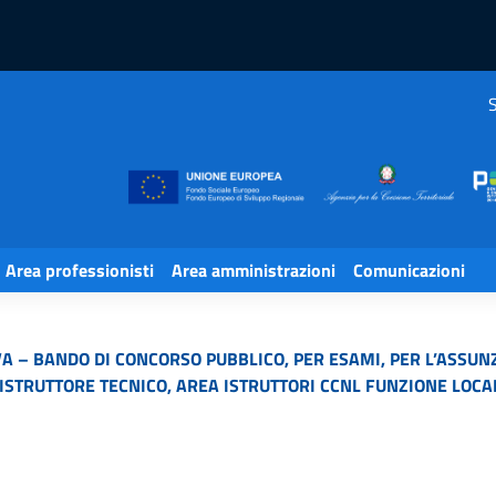
S
Area professionisti
Area amministrazioni
Comunicazioni
A – BANDO DI CONCORSO PUBBLICO, PER ESAMI, PER L’ASSUN
I ISTRUTTORE TECNICO, AREA ISTRUTTORI CCNL FUNZIONE LOCA