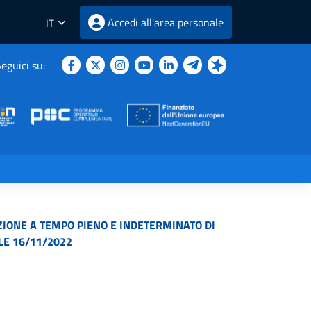
Accedi all'area personale
IT
eguici su:
ZIONE A TEMPO PIENO E INDETERMINATO DI
LE 16/11/2022