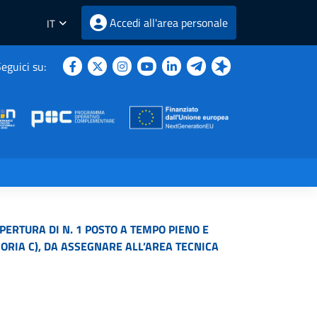
Accedi all'area personale
IT
eguici su:
ERTURA DI N. 1 POSTO A TEMPO PIENO E
ORIA C), DA ASSEGNARE ALL’AREA TECNICA