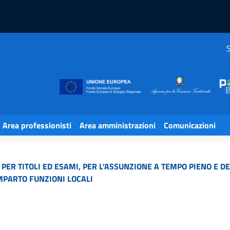
S
Area professionisti
Area amministrazioni
Comunicazioni
PER TITOLI ED ESAMI, PER L’ASSUNZIONE A TEMPO PIENO E D
MPARTO FUNZIONI LOCALI