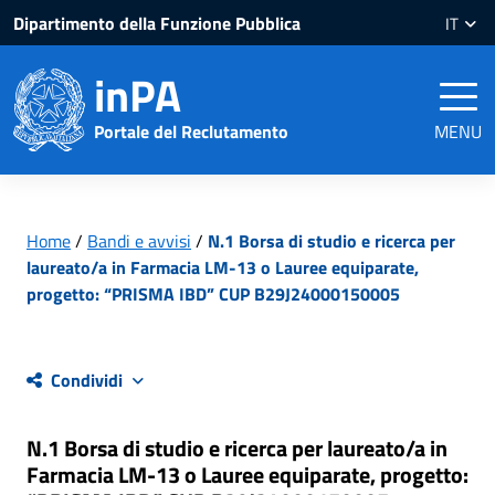
Salta
Salta
Dipartimento della Funzione Pubblica
IT
al
al
contenuto
piè
inPA
pagina
Portale del Reclutamento
MENU
Home
/
Bandi e avvisi
/
N.1 Borsa di studio e ricerca per
laureato/a in Farmacia LM-13 o Lauree equiparate,
progetto: “PRISMA IBD” CUP B29J24000150005
Condividi
N.1 Borsa di studio e ricerca per laureato/a in
Farmacia LM-13 o Lauree equiparate, progetto: