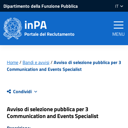
Salta
Salta
Dipartimento della Funzione Pubblica
IT
al
al
contenuto
piè
inPA
pagina
Portale del Reclutamento
MENU
Home
/
Bandi e avvisi
/
Avviso di selezione pubblica per 3
Communication and Events Specialist
Condividi
Avviso di selezione pubblica per 3
Communication and Events Specialist
Descrizione: