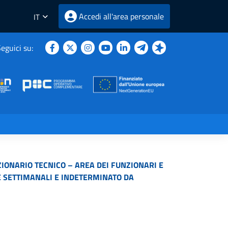
Accedi all'area personale
IT
eguici su:
IONARIO TECNICO – AREA DEI FUNZIONARI E
RE SETTIMANALI E INDETERMINATO DA