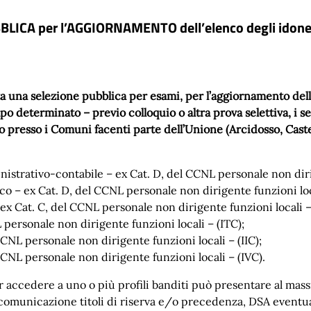
ICA per l’AGGIORNAMENTO dell’elenco degli idonei
etta una selezione pubblica per esami, per l’aggiornamento del
 determinato – previo colloquio o altra prova selettiva, i se
resso i Comuni facenti parte dell’Unione (Arcidosso, Castel
nistrativo-contabile – ex Cat. D, del CCNL personale non diri
ico – ex Cat. D, del CCNL personale non dirigente funzioni loc
ex Cat. C, del CCNL personale non dirigente funzioni locali –
 personale non dirigente funzioni locali – (ITC);
CCNL personale non dirigente funzioni locali – (IIC);
 CCNL personale non dirigente funzioni locali – (IVC).
r accedere a uno o più profili banditi può presentare al m
 ( comunicazione titoli di riserva e/o precedenza, DSA eventu