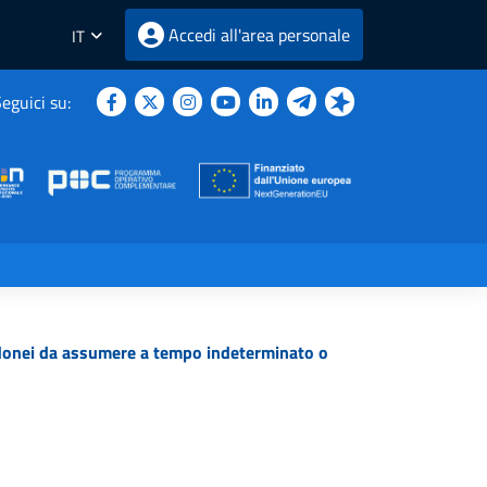
Accedi all'area personale
IT
eguici su:
onei da assumere a tempo indeterminato o