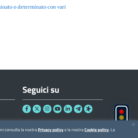
ato o determinato con vari
Seguici su
ioni consulta la nostra
Privacy policy
e la nostra
Cookie policy
. La