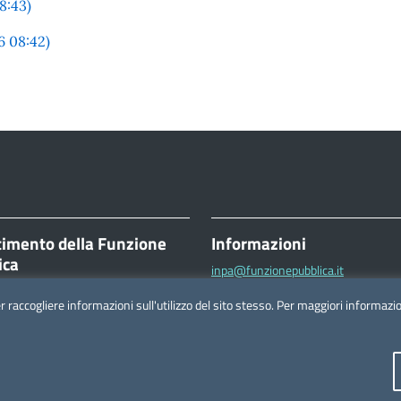
8:43)
6 08:42)
timento della Funzione
Informazioni
ica
inpa@funzionepubblica.it
ttorio Emanuele II, 116
FAQ
er raccogliere informazioni sull'utilizzo del sito stesso. Per maggiori informaz
Roma
FAQ – Domande e risposte
à