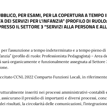
BLICO, PER ESAMI, PER LA COPERTURA A TEMPO I
A DEI SERVIZI PER L’INFANZIA” (PROFILO DI RUOL
PRESSO IL SETTORE 3 “SERVIZI ALLA PERSONA E ALL
 per l’assunzione a tempo indeterminato e a tempo pieno di n
fanzia” (profilo di ruolo: Professionista Pedagogista) – Area d
à sarà organicamente e funzionalmente assegnata al Settore 3 
cione.
 succitato CCNL 2022 Comparto Funzioni Locali, in riferimento 
rutturalmente inseriti nei processi amministrativi-contabili e
i, assicurano il presidio di importanti e diversi processi, co
e dei risultati, la circolarità delle comunicazioni, l’integrazio