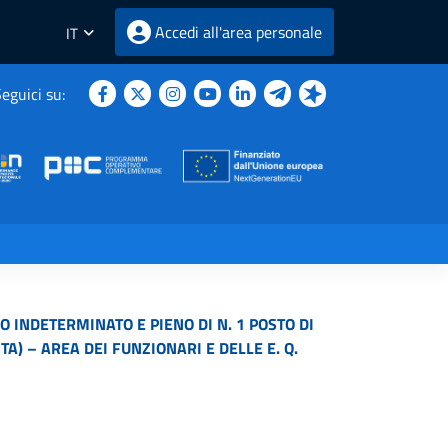
Accedi all'area personale
IT
eguici su:
 INDETERMINATO E PIENO DI N. 1 POSTO DI
A) – AREA DEI FUNZIONARI E DELLE E. Q.