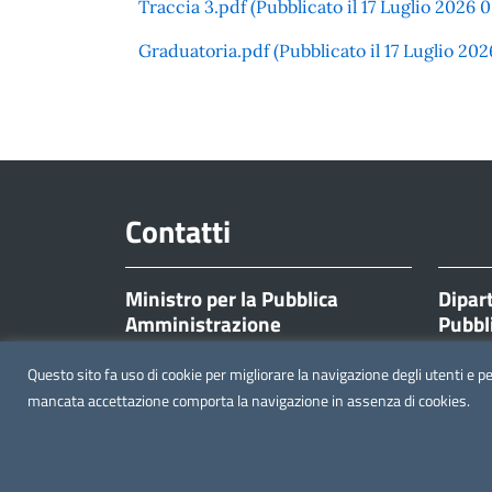
Traccia 3.pdf (Pubblicato il 17 Luglio 2026 0
Graduatoria.pdf (Pubblicato il 17 Luglio 202
Contatti
Ministro per la Pubblica
Dipar
Amministrazione
Pubbl
Corso Vittorio Emanuele II, 116
Corso Vi
Questo sito fa uso di cookie per migliorare la navigazione degli utenti e p
00186 Roma
00186 
mancata accettazione comporta la navigazione in assenza di cookies.
Note legali
Privacy policy
Dichiarazione di accessibilit