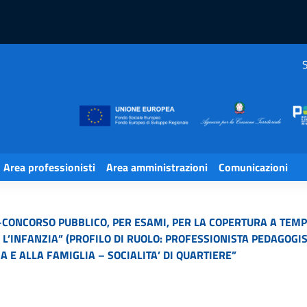
S
Area professionisti
Area amministrazioni
Comunicazioni
CONCORSO PUBBLICO, PER ESAMI, PER LA COPERTURA A TEMPO
 L’INFANZIA” (PROFILO DI RUOLO: PROFESSIONISTA PEDAGOGIST
A E ALLA FAMIGLIA – SOCIALITA’ DI QUARTIERE”