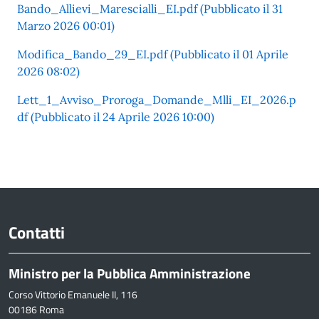
Bando_Allievi_Marescialli_EI.pdf (Pubblicato il 31
Marzo 2026 00:01)
Modifica_Bando_29_EI.pdf (Pubblicato il 01 Aprile
2026 08:02)
Lett_1_Avviso_Proroga_Domande_Mlli_EI_2026.p
df (Pubblicato il 24 Aprile 2026 10:00)
Contatti
Ministro per la Pubblica Amministrazione
Corso Vittorio Emanuele II, 116
00186 Roma