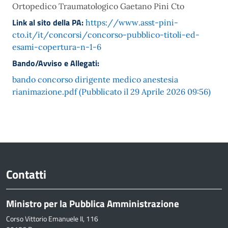
Ortopedico Traumatologico Gaetano Pini Cto
Link al sito della PA:
https://www.asst-pini-
cto.it/it/concorsi/concorso-pubblico-titoli-ed-
esami-copertura-n-1-6
Bando/Avviso e Allegati:
bando concorso dirigente medico anestesia
rianimazione.pdf (Pubblicato il 29 Aprile 2026 09:56)
Contatti
Ministro per la Pubblica Amministrazione
Corso Vittorio Emanuele II, 116