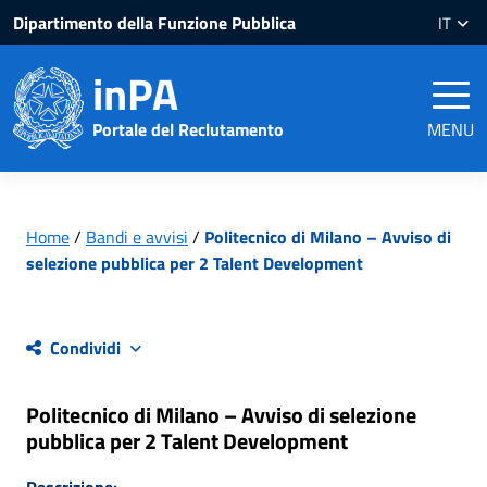
Salta
Salta
Dipartimento della Funzione Pubblica
IT
al
al
contenuto
piè
inPA
pagina
Portale del Reclutamento
MENU
Home
/
Bandi e avvisi
/
Politecnico di Milano – Avviso di
selezione pubblica per 2 Talent Development
Condividi
Politecnico di Milano – Avviso di selezione
pubblica per 2 Talent Development
Descrizione: