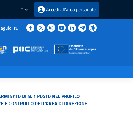
Accedi all'area personale
IT
eguici su:
RMINATO DI N. 1 POSTO NEL PROFILO
E E CONTROLLO DELL’AREA DI DIREZIONE