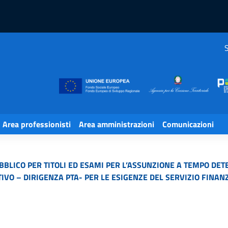
S
Area professionisti
Area amministrazioni
Comunicazioni
LICO PER TITOLI ED ESAMI PER L’ASSUNZIONE A TEMPO DETE
VO – DIRIGENZA PTA- PER LE ESIGENZE DEL SERVIZIO FINANZ