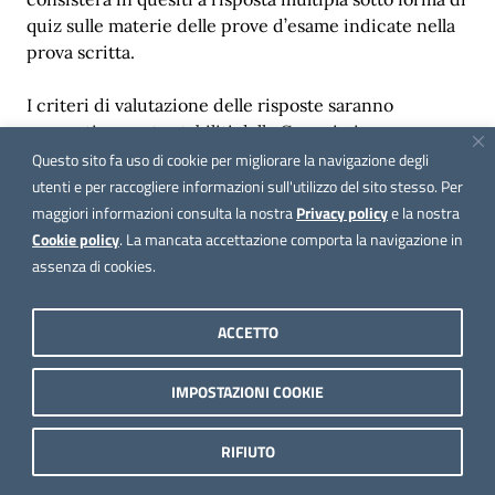
quiz sulle materie delle prove d’esame indicate nella
prova scritta.
I criteri di valutazione delle risposte saranno
preventivamente stabiliti dalla Commissione
esaminatrice.
Questo sito fa uso di cookie per migliorare la navigazione degli
utenti e per raccogliere informazioni sull'utilizzo del sito stesso. Per
Lo svolgimento della preselezione, l’ammissione dei
maggiori informazioni consulta la nostra
Privacy policy
e la nostra
candidati così come l’esito della stessa, sarà
Cookie policy
. La mancata accettazione comporta la navigazione in
comunicata ai candidati mediante la sola
assenza di cookies.
pubblicazione sul Portale “inPA” e sul sito
istituzionale del Comune di Podenzana. La
ACCETTO
pubblicazione ha valore di notifica a tutti gli effetti di
legge, oltre che di formale convocazione alle
IMPOSTAZIONI COOKIE
successive prove concorsuali per i candidati
utilmente collocati in graduatoria. L’assenza alla
prova preselettiva sarà considerata, in ogni caso
RIFIUTO
rinuncia alla partecipazione alla procedura selettiva.