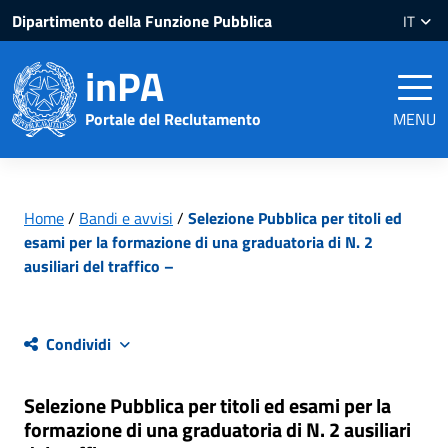
Salta
Salta
Dipartimento della Funzione Pubblica
IT
al
al
contenuto
piè
inPA
pagina
Portale del Reclutamento
MENU
Home
/
Bandi e avvisi
/
Selezione Pubblica per titoli ed
esami per la formazione di una graduatoria di N. 2
ausiliari del traffico –
Condividi
Selezione Pubblica per titoli ed esami per la
formazione di una graduatoria di N. 2 ausiliari