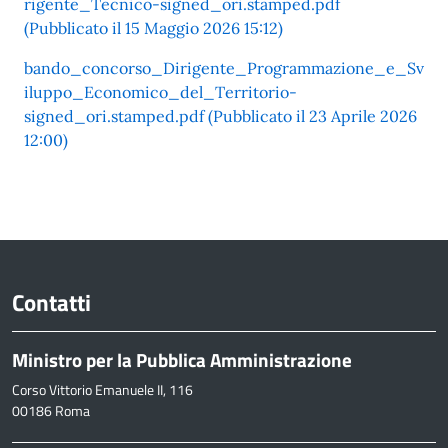
rigente_Tecnico-signed_ori.stamped.pdf
(Pubblicato il 15 Maggio 2026 15:12)
bando_concorso_Dirigente_Programmazione_e_Sv
iluppo_Economico_del_Territorio-
signed_ori.stamped.pdf (Pubblicato il 23 Aprile 2026
12:00)
Contatti
Ministro per la Pubblica Amministrazione
Corso Vittorio Emanuele II, 116
00186 Roma