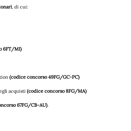
ionari
, di cui:
so 6FT/MI)
ction
(codice concorso 49FG/GC-PC)
egli acquisti
(codice concorso 8FG/MA)
concorso 67FG/CB-AU)
.