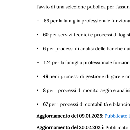
l’avvio di una selezione pubblica per l’ass
– 66 per la famiglia professionale funziona
•
60
per servizi tecnici e processi di logis
•
6
per processi di analisi delle banche d
– 124 per la famiglia professionale funzion
•
49
per i processi di gestione di gare e c
•
8
per i processi di monitoraggio e analis
•
67
per i processi di contabilità e bilanci
Aggiornamento del 09.01.2025
:
Pubblicate l
Aggiornamento del 20.02.2025
: Pubblicato 