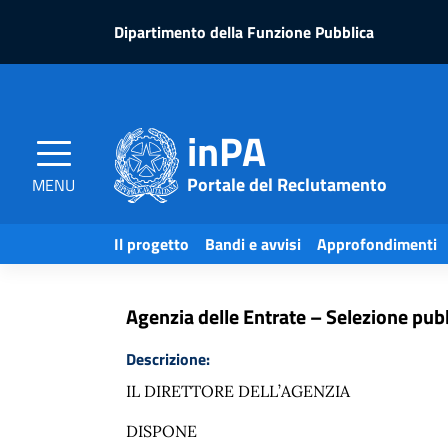
Salta
Salta
Dipartimento della Funzione Pubblica
al
al
contenuto
piè
pagina
inPA
Home
/
Bandi e avvisi
/
Agenzia delle Entrate 
Portale del Reclutamento
MENU
Il progetto
Bandi e avvisi
Approfondimenti
Condividi
Agenzia delle Entrate – Selezione pubb
Descrizione:
IL DIRETTORE DELL’AGENZIA
DISPONE