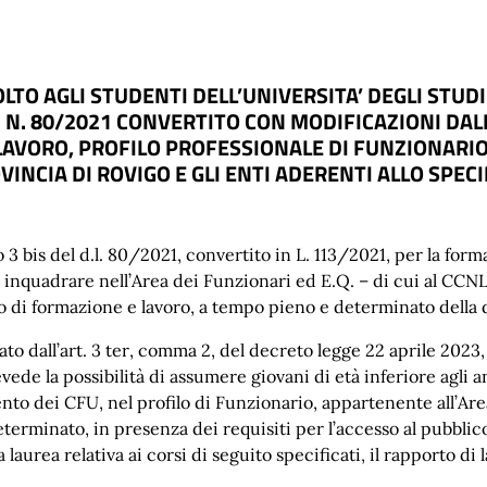
OLTO AGLI STUDENTI DELL’UNIVERSITA’ DEGLI STUD
.L. N. 80/2021 CONVERTITO CON MODIFICAZIONI D
AVORO, PROFILO PROFESSIONALE DI FUNZIONARIO
VINCIA DI ROVIGO E GLI ENTI ADERENTI ALLO SPEC
o 3 bis del d.l. 80/2021, convertito in L. 113/2021,
per la
form
 inquadrare nell’Area de
i Funzionari ed E.Q.
– di cui al CCNL
o di formazione e lavoro
,
a tempo pieno
e
determinato
d
ella
ato dall’art. 3 ter, comma 2, del decreto legge 22 aprile 2023,
ede la possibilità di assumere giovani di età inferiore agli a
ento dei CFU,
nel pro
filo di Funzionario, appartenente all’Ar
erminato, in presenza dei requisiti per l’accesso al pubblico
laurea relativa ai corsi di seguito specificati,
il rapporto di 