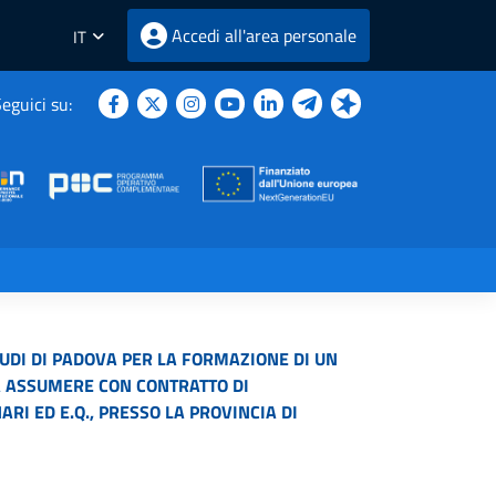
Accedi all'area personale
IT
eguici su:
TUDI DI PADOVA PER LA FORMAZIONE DI UN
 DA ASSUMERE CON CONTRATTO DI
I ED E.Q., PRESSO LA PROVINCIA DI