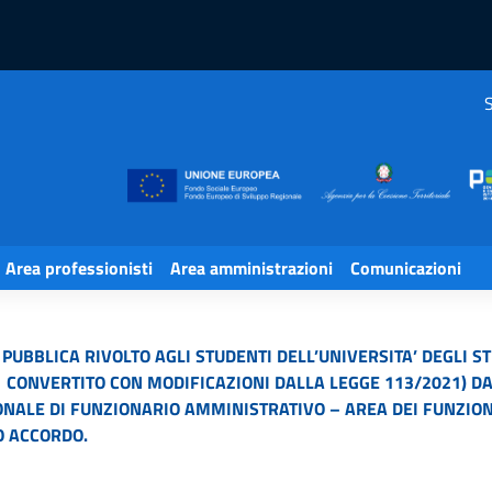
S
Area professionisti
Area amministrazioni
Comunicazioni
 PUBBLICA RIVOLTO AGLI STUDENTI DELL’UNIVERSITA’ DEGLI S
2021 CONVERTITO CON MODIFICAZIONI DALLA LEGGE 113/2021)
ALE DI FUNZIONARIO AMMINISTRATIVO – AREA DEI FUNZIONAR
O ACCORDO.