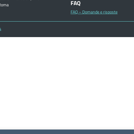
FAQ
Roma
FAQ – Domande e risposte
à