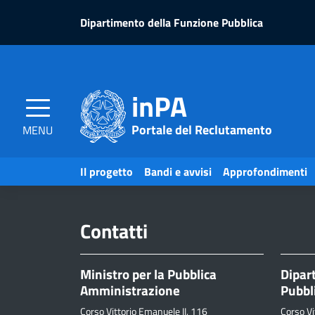
Salta
Salta
Dipartimento della Funzione Pubblica
al
al
contenuto
piè
pagina
inPA
Portale del Reclutamento
MENU
Il progetto
Bandi e avvisi
Approfondimenti
Contatti
Ministro per la Pubblica
Dipar
Amministrazione
Pubbl
Corso Vittorio Emanuele II, 116
Corso Vi