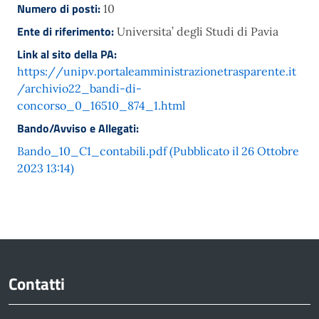
Numero di posti:
10
Ente di riferimento:
Universita’ degli Studi di Pavia
Link al sito della PA:
https://unipv.portaleamministrazionetrasparente.it
/archivio22_bandi-di-
concorso_0_16510_874_1.html
Bando/Avviso e Allegati:
Bando_10_C1_contabili.pdf (Pubblicato il 26 Ottobre
2023 13:14)
Contatti