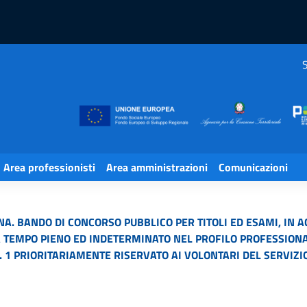
S
Area professionisti
Area amministrazioni
Comunicazioni
. BANDO DI CONCORSO PUBBLICO PER TITOLI ED ESAMI, IN A
 A TEMPO PIENO ED INDETERMINATO NEL PROFILO PROFESSION
N. 1 PRIORITARIAMENTE RISERVATO AI VOLONTARI DEL SERVIZI