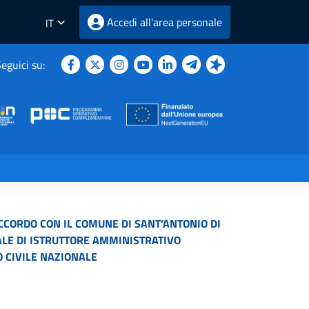
Accedi all'area personale
IT
eguici su:
CCORDO CON IL COMUNE DI SANT’ANTONIO DI
ALE DI ISTRUTTORE AMMINISTRATIVO
O CIVILE NAZIONALE