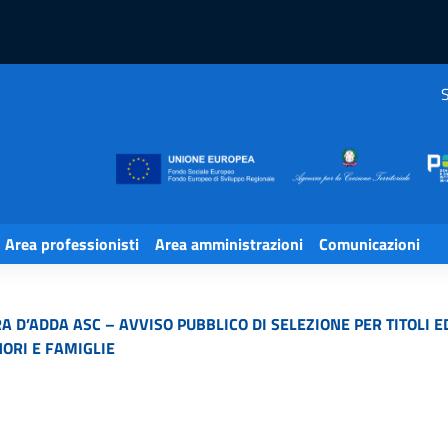
S
Area professionisti
Area amministrazioni
Comunicazioni
A D’ADDA ASC – AVVISO PUBBLICO DI SELEZIONE PER TITOLI E
ORI E FAMIGLIE