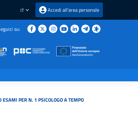
Accedi all'area personale
IT
eguici su:
D ESAMI PER N. 1 PSICOLOGO A TEMPO