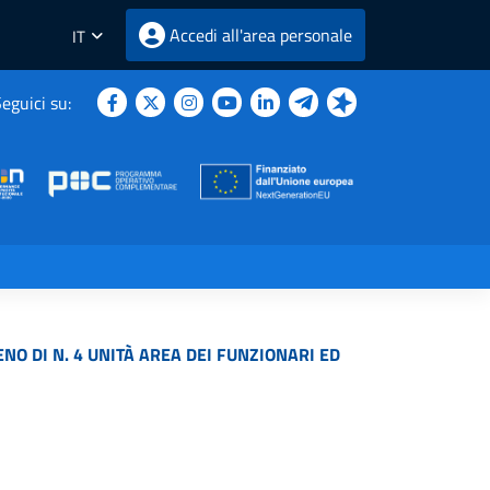
Accedi all'area personale
IT
eguici su:
O DI N. 4 UNITÀ AREA DEI FUNZIONARI ED