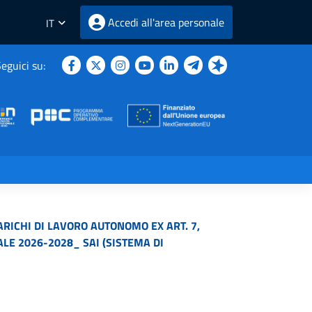
Accedi all'area personale
IT
eguici su:
ARICHI DI LAVORO AUTONOMO EX ART. 7,
ALE 2026-2028_ SAI (SISTEMA DI