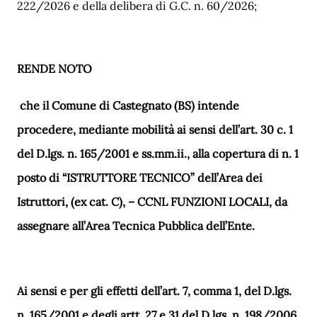
222/2026 e della delibera di G.C. n. 60/2026
;
RENDE
NOTO
che il Comune di Castegnato (BS) intende
procedere, mediante mobilità ai
sensi
dell’art.
30
c. 1
del
D
.lgs.
n. 165/2001 e ss.mm.ii., alla copertura di n. 1
posto di “
ISTRUTTORE TECNICO”
dell’Area dei
Istruttori, (ex cat. C), – CCNL FUNZIONI LOCALI, da
assegnare all’Area Tecnica Pubblica dell’Ente.
Ai sensi e per gli effetti dell’art. 7, comma 1, del D.lgs.
n. 165/2001 e degli artt. 27 e 31 del D.lgs. n. 198/2006,