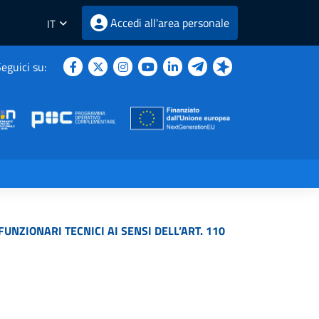
Accedi all'area personale
IT
eguici su:
UNZIONARI TECNICI AI SENSI DELL’ART. 110