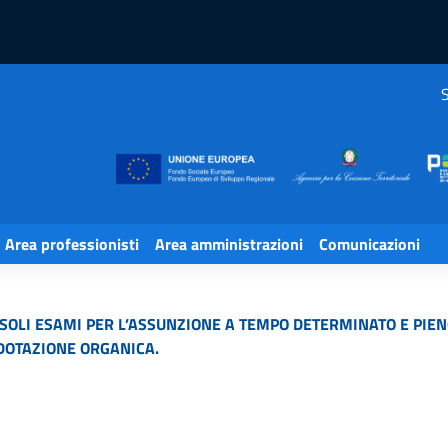
S
Area professionisti
Area amministrazioni
Comunicazioni
OLI ESAMI PER L’ASSUNZIONE A TEMPO DETERMINATO E PIENO 
 DOTAZIONE ORGANICA.