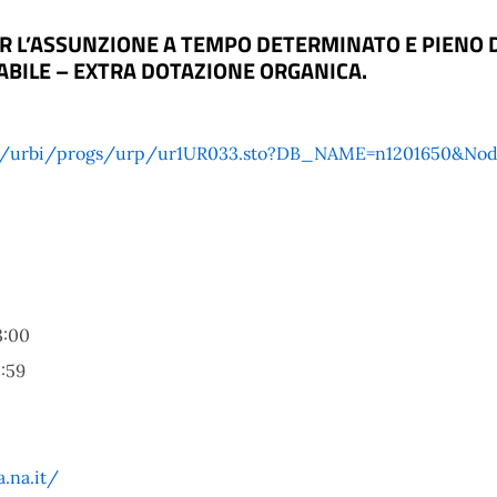
 L’ASSUNZIONE A TEMPO DETERMINATO E PIENO DEL
ABILE – EXTRA DOTAZIONE ORGANICA.
a.it/urbi/progs/urp/ur1UR033.sto?DB_NAME=n1201650&Nod
3:00
:59
.na.it/