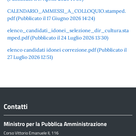
CALENDARIO_AMMESSI_A_COLLOQUIO.stamped.
pdf (Pubblicato il 17 Giugno 2026 14:24)
elenco_candidati_idonei_selezione_dir_cultura.sta
mped.pdf (Pubblicato il 24 Luglio 2026 13:30)
elenco candidati idonei correzione.pdf (Pubblicato il
27 Luglio 2026 12:51)
Contatti
Ministro per la Pubblica Amministrazione
Corso Vittorio Emanuele II, 116