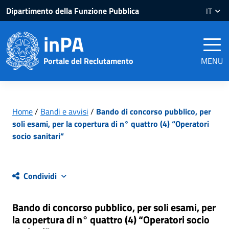
Salta
Salta
Dipartimento della Funzione Pubblica
IT
al
al
contenuto
piè
inPA
pagina
Portale del Reclutamento
MENU
Home
/
Bandi e avvisi
/
Bando di concorso pubblico, per
soli esami, per la copertura di n° quattro (4) “Operatori
socio sanitari”
Condividi
Bando di concorso pubblico, per soli esami, per
la copertura di n° quattro (4) “Operatori socio