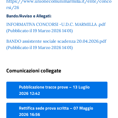
https://www.unionecomunimarmilla.it/ente/conco
rsi/26
Bando/Avviso e Allegati:
INFORMATIVA CONCORSI -U.D.C. MARMILLA .pdf
(Pubblicato il 19 Marzo 2026 14:01)
BANDO assistente sociale scadenza 20.04.2026.pdf
(Pubblicato il 19 Marzo 2026 14:01)
Comunicazioni collegate
Pubblicazione tracce prove – 13 Luglio
2026 12:42
Rettifica sede prova scritta – 07 Maggio
2026 16:56